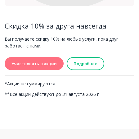
Скидка 10% за друга навсегда
С
Вы получаете скидку 10% на любые услуги, пока друг
В
работает с нами.
по
у
Участвовать в акции
Участвовать в акции
Подробнее
Подробнее
*Акции не суммируются
*
**Все акции действуют до 31 августа 2026 г
**