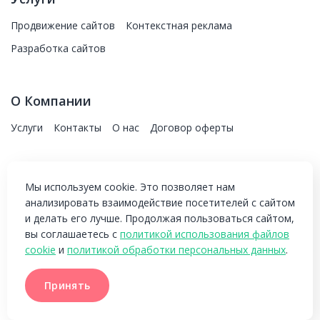
Продвижение сайтов
Контекстная реклама
Разработка сайтов
О Компании
Услуги
Контакты
О нас
Договор оферты
Контакты
Мы используем cookie. Это позволяет нам
анализировать взаимодействие посетителей с сайтом
+7(993)5707050
и делать его лучше. Продолжая пользоваться сайтом,
вы соглашаетесь с
политикой использования файлов
cookie
и
политикой обработки персональных данных
.
Copyright © 2018—2023, NGPromo. Информация о ценах и
Принять
Принять
услугах не являеться публичной офертой.
Политика
конфиденциальности
.
Политика использования Cookie
.